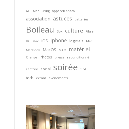
AG
Alan Turing
appareil photo
astuces
association
batteries
Boileau
culture
Box
Fibre
Iphone
iOS
IA
logiciels
iMac
Mac
matériel
MacOS
MacBook
MAO
Photos
Orange
presse
reconditionné
soirée
social
SSD
rentrée
tech
écrans
évènements