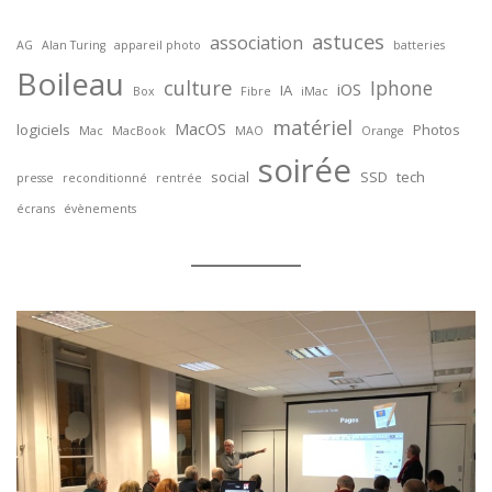
astuces
association
AG
Alan Turing
appareil photo
batteries
Boileau
culture
Iphone
iOS
IA
Box
Fibre
iMac
matériel
MacOS
logiciels
Photos
Mac
MacBook
MAO
Orange
soirée
social
SSD
tech
presse
reconditionné
rentrée
écrans
évènements