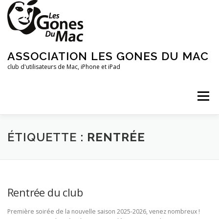
Aller
au
contenu
ASSOCIATION LES GONES DU MAC
club d'utilisateurs de Mac, iPhone et iPad
Menu
ARTICLES
PRÉSENTATION DU CLUB
AGENDA
ÉTIQUETTE :
RENTRÉE
Rentrée du club
Première soirée de la nouvelle saison 2025-2026, venez nombreux !