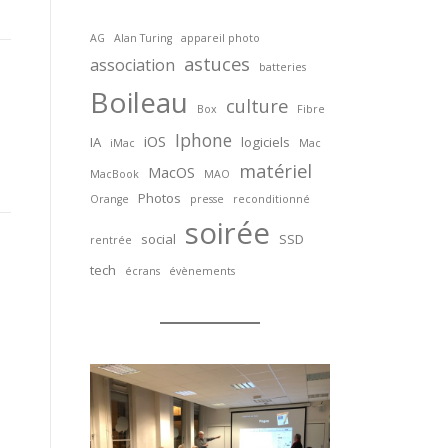
AG
Alan Turing
appareil photo
astuces
association
batteries
Boileau
culture
Box
Fibre
Iphone
iOS
IA
logiciels
iMac
Mac
matériel
MacOS
MacBook
MAO
Photos
Orange
presse
reconditionné
soirée
social
SSD
rentrée
tech
écrans
évènements