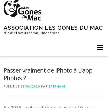
Aller
au
contenu
ASSOCIATION LES GONES DU MAC
club d'utilisateurs de Mac, iPhone et iPad
Menu
ARTICLES
PRÉSENTATION DU CLUB
AGENDA
Passer vraiment de iPhoto à L’app
Photos ?
PUBLIÉ LE
29/08/2020
PAR
STEPHANE
En 2016 – cela fait donc presque 10 ans –