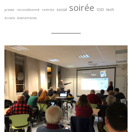
soirée
social
SSD
tech
presse
reconditionné
rentrée
écrans
évènements