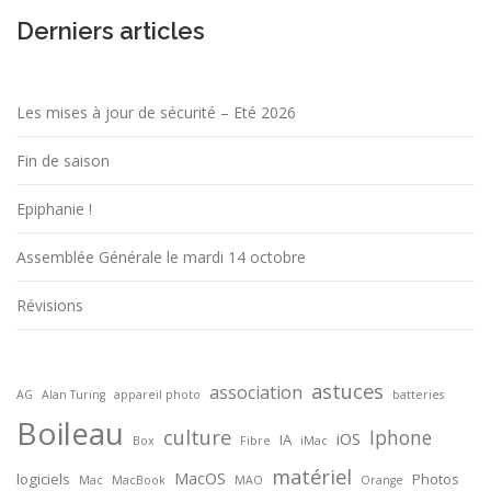
Derniers articles
Les mises à jour de sécurité – Eté 2026
Fin de saison
Epiphanie !
Assemblée Générale le mardi 14 octobre
Révisions
astuces
association
AG
Alan Turing
appareil photo
batteries
Boileau
culture
Iphone
iOS
IA
Box
Fibre
iMac
matériel
MacOS
logiciels
Photos
Mac
MacBook
MAO
Orange